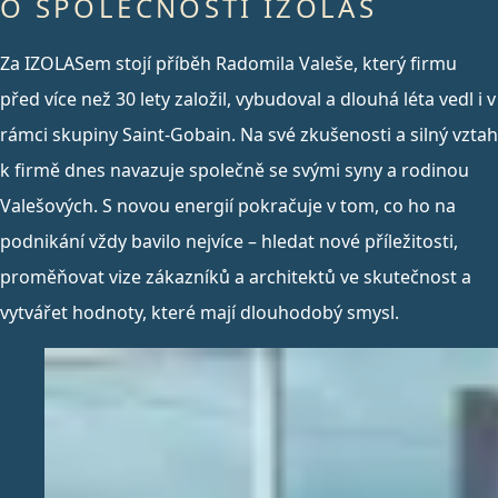
O SPOLEČNOSTI IZOLAS
Za IZOLASem stojí příběh Radomila Valeše, který firmu
před více než 30 lety založil, vybudoval a dlouhá léta vedl i v
rámci skupiny Saint-Gobain. Na své zkušenosti a silný vztah
k firmě dnes navazuje společně se svými syny a rodinou
Valešových. S novou energií pokračuje v tom, co ho na
podnikání vždy bavilo nejvíce – hledat nové příležitosti,
proměňovat vize zákazníků a architektů ve skutečnost a
vytvářet hodnoty, které mají dlouhodobý smysl.